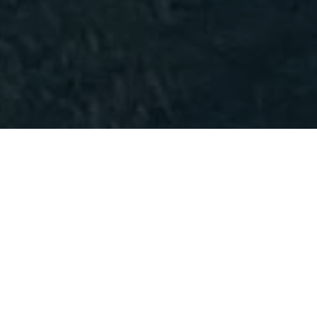
Conformément aux dispositions de l'article 6 III-1 de
la loi n° 2004-575 du 21 juin 2004 pour la confiance
dans l'économie numérique, nous vous informons
que:
Informations éditeur
Le présent site est la propriété du Comité