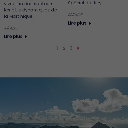
Spécial du Jury.
vivre l’un des secteurs
les plus dynamiques de
09/04/25
la Martinique.
Lire plus
10/04/25
Lire plus
Pagination
1
2
3
Page courante
Page
Page
Page suivante