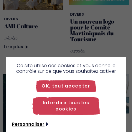
DIVERS
DIVERS
Un nouveau logo
AMI Culture
pour le Comité
Martiniquais du
Tourisme
17/07/25
Lire plus
06/06/25
Lire plus
Ce site utilise des cookies et vous donne le
contrôle sur ce que vous souhaitez activer
Martinique
Martinique
OK, tout accepter
Interdire tous les
cookies
INCONTOURNABLES
Personnaliser
Le Rocher du