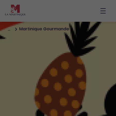
Main nav
Bouto
Martinique Gourmande
…