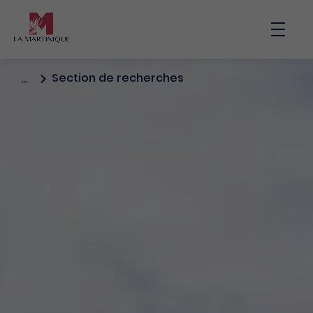
Main nav
Bouto
Section de recherches
…